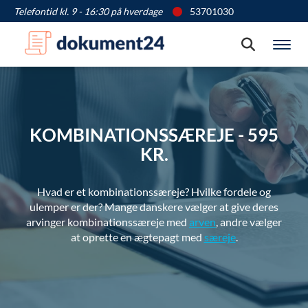
Telefontid kl. 9 - 16:30 på hverdage
53701030
Søg
Vis
KOMBINATIONSSÆREJE - 595
KR.
Hvad er et kombinationssæreje? Hvilke fordele og
ulemper er der? Mange danskere vælger at give deres
arvinger kombinationssæreje med
arven
, andre vælger
at oprette en ægtepagt med
særeje
.