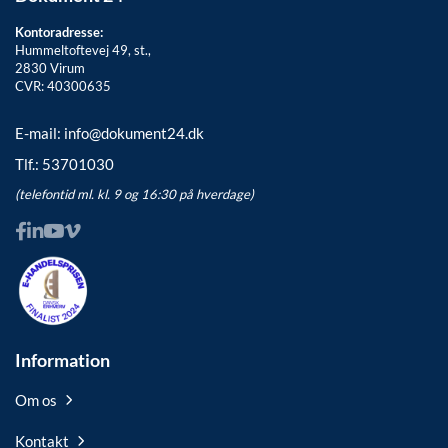
Kontoradresse:
Hummeltoftevej 49, st.,
2830
Virum
CVR: 40300635
E-mail:
info@dokument24.dk
Tlf.:
53701030
(telefontid ml. kl. 9 og 16:30 på hverdage)
Information
Om os
Kontakt