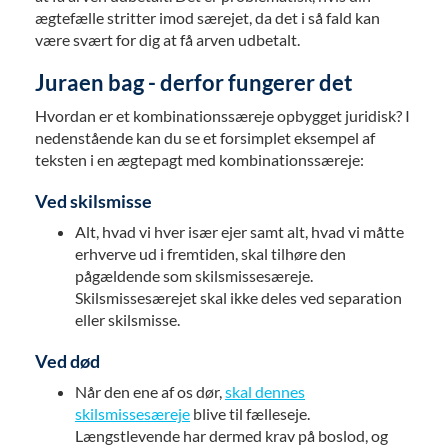
ægtefælle stritter imod særejet, da det i så fald kan
være svært for dig at få arven udbetalt.
Juraen bag - derfor fungerer det
Hvordan er et kombinationssæreje opbygget juridisk? I
nedenstående kan du se et forsimplet eksempel af
teksten i en ægtepagt med kombinationssæreje:
Ved skilsmisse
Alt, hvad vi hver især ejer samt alt, hvad vi måtte
erhverve ud i fremtiden, skal tilhøre den
pågældende som skilsmissesæreje.
Skilsmissesærejet skal ikke deles ved separation
eller skilsmisse.
Ved død
Når den ene af os dør,
skal dennes
skilsmissesæreje
blive til fælleseje.
Længstlevende har dermed krav på boslod, og