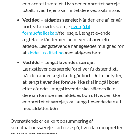
er placeret i særejet. Hvis der er oprettet særeje
på alt, hvad I ejer, skal I intet dele ved skilsmisse.
Ved død – afdødes særeje:
Når den ene af jer går
bort, vil afdødes særeje
overgå til
formuefælleskab
/fælleseje. Længstlevende
ægtefælle får dermed nemt ved at arve efter
afdøde. Længstlevende har ligeledes mulighed for
at
sidde i uskiftet bo
med afdødes børn.
Ved død – længstlevendes særeje:
Længstlevendes særeje forbliver fuldstændigt,
når den anden ægtefælle går bort. Dette betyder,
at længstlevendes formue ikke skal indgå i boet
efter afdøde. Længstlevende skal således ikke
dele sin formue med afdødes børn. Hvis der ikke
er oprettet et særeje, skal længstlevende dele alt
med afdødes børn.
Ovenstående er en kort opsummering af
kombinationssæreje. Lad os se på, hvordan du opretter
et kombinationssæreje.