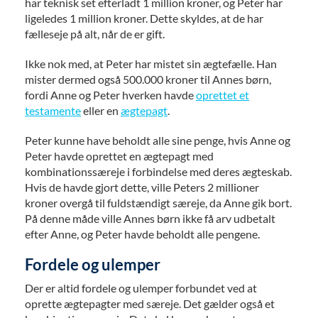
har teknisk set efterladt 1 million kroner, og Peter har
ligeledes 1 million kroner. Dette skyldes, at de har
fælleseje på alt, når de er gift.
Ikke nok med, at Peter har mistet sin ægtefælle. Han
mister dermed også 500.000 kroner til Annes børn,
fordi Anne og Peter hverken havde
oprettet et
testamente
eller en
ægtepagt
.
Peter kunne have beholdt alle sine penge, hvis Anne og
Peter havde oprettet en ægtepagt med
kombinationssæreje i forbindelse med deres ægteskab.
Hvis de havde gjort dette, ville Peters 2 millioner
kroner overgå til fuldstændigt særeje, da Anne gik bort.
På denne måde ville Annes børn ikke få arv udbetalt
efter Anne, og Peter havde beholdt alle pengene.
Fordele og ulemper
Der er altid fordele og ulemper forbundet ved at
oprette ægtepagter med særeje. Det gælder også et