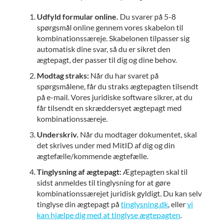
Udfyld formular online.
Du svarer på 5-8
spørgsmål online gennem vores skabelon til
kombinationssæreje. Skabelonen tilpasser sig
automatisk dine svar, så du er sikret den
ægtepagt, der passer til dig og dine behov.
Modtag straks:
Når du har svaret på
spørgsmålene, får du straks ægtepagten tilsendt
på e-mail. Vores juridiske software sikrer, at du
får tilsendt en skræddersyet ægtepagt med
kombinationssæreje.
Underskriv.
Når du modtager dokumentet, skal
det skrives under med MitID af dig og din
ægtefælle/kommende ægtefælle.
Tinglysning af ægtepagt:
Ægtepagten skal til
sidst anmeldes til tinglysning for at gøre
kombinationssærejet juridisk gyldigt. Du kan selv
tinglyse din ægtepagt på
tinglysning.dk
, eller
vi
kan hjælpe dig med at tinglyse ægtepagten
.