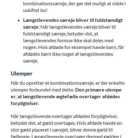
kombinationssæreje, der gør det muligt at sidde i
uskiftet bo!
Længstlevendes særeje bliver til fuldstændigt
særeje:
Når længstlevendes særeje bliver til
fuldstændigt særeje, betyder det, at
længstlevendes formue ikke skal deles med
nogen. Hvis afdøde for eksempel havde børn, får
afdødes børn ikke noget af længstlevendes
særeje.
Ulemper
Når du opretter et kombinationssæreje, er der enkelte
ulemper forbundet med dette.
Den primære ulempe
er, at længstlevende ægtefælle overtager afdødes
forpligtelser.
Når længstlevende overtager afdødes forpligtelser,
betyder det, at gæld overtages. Hvis afdøde havde en
stor gæld placeret i særejet, bliver denne gæld til
fælleseje. Længstlevende overtager dermed gælden i