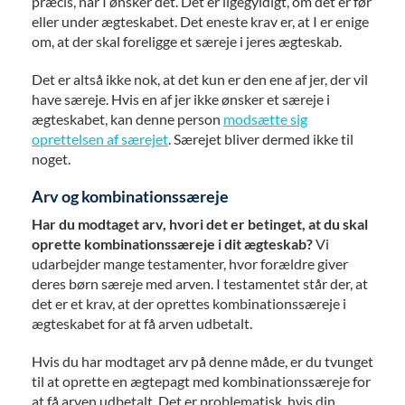
præcis, når I ønsker det. Det er ligegyldigt, om det er før
eller under ægteskabet. Det eneste krav er, at I er enige
om, at der skal foreligge et særeje i jeres ægteskab.
Det er altså ikke nok, at det kun er den ene af jer, der vil
have særeje. Hvis en af jer ikke ønsker et særeje i
ægteskabet, kan denne person
modsætte sig
oprettelsen af særejet
. Særejet bliver dermed ikke til
noget.
Arv og kombinationssæreje
Har du modtaget arv, hvori det er betinget, at du skal
oprette kombinationssæreje i dit ægteskab?
Vi
udarbejder mange testamenter, hvor forældre giver
deres børn særeje med arven. I testamentet står der, at
det er et krav, at der oprettes kombinationssæreje i
ægteskabet for at få arven udbetalt.
Hvis du har modtaget arv på denne måde, er du tvunget
til at oprette en ægtepagt med kombinationssæreje for
at få arven udbetalt. Det er problematisk, hvis din