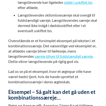
længstlevende kan ligeledes
sidde i uskiftet bo
efter afdøde.
Længstlevendes skilsmissesæreje skal overgå til
fuldstændigt særeje. Længstlevendes særeje skal
dermed ikke indgå i dødsboskiftet eller i et
eventuelt uskiftet bo.
Ovenstående er et forsimplet eksempel på teksten i et
kombinationssæreje. Det væsentlige ved eksemplet er,
at afdødes særeje bliver til fælleseje, mens
længstlevendes
særeje bliver til fuldstændigt særeje
.
Dette sikrer længstlevende på rigtig god vis.
Lad os se på et eksempel, hvor et ægtepar ville have
været bedst tjent, hvis de havde oprettet et
kombinationssæreje i deres ægteskab.
Eksempel – Så galt kan det gå uden et
kombinationssæreje…
Peter og Anne er gift. Anne har 2 børn fra et tidligere