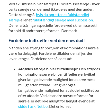
Ved skilsmisse bliver særejet til skilsmissesæreje - hver
parts særeje skal dermed ikke deles med den anden.
Dette sker også,
hvis du opretter et fuldstændigt
særeje
eller et
fuldstændigt særeje med succession
.
Der er altså ingen specielle fordele ved skilsmisse set i
forhold til andre særejeformer i Danmark.
Fordelene indtræffer ved den enes død!
Når den ene af jer går bort, kan et kombinationssæreje
være fordelagtigt. Fordelene tilfalder den af jer, der
lever længst. Fordelene ser således ud:
Afdødes særeje bliver til fælleseje:
Den afdødes
kombinationssæreje bliver til fælleseje, hvilket
giver længstlevende mulighed for at arve mest
muligt efter afdøde. Det giver også
længstlevende mulighed for at sidde i uskiftet bo
efter afdøde. Ved de andre nævnte former for
særeje, er det ikke muligt for længstlevende at
sidde i uskiftet bo
. Det er kun et