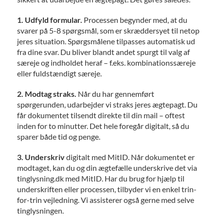
1. Udfyld formular.
Processen begynder med, at du
svarer på 5-8 spørgsmål, som er skræddersyet til netop
jeres situation. Spørgsmålene tilpasses automatisk ud
fra dine svar. Du bliver blandt andet spurgt til valg af
særeje og indholdet heraf – f.eks. kombinationssæreje
eller fuldstændigt særeje.
2. Modtag straks.
Når du har gennemført
spørgerunden, udarbejder vi straks jeres ægtepagt. Du
får dokumentet tilsendt direkte til din mail – oftest
inden for to minutter. Det hele foregår digitalt, så du
sparer både tid og penge.
3. Underskriv
digitalt med MitID. Når dokumentet er
modtaget, kan du og din ægtefælle underskrive det via
tinglysning.dk med MitID. Har du brug for hjælp til
underskriften eller processen, tilbyder vi en enkel trin-
for-trin vejledning. Vi assisterer også gerne med selve
tinglysningen.