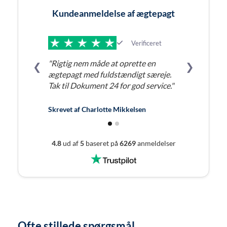
Kundeanmeldelse af ægtepagt
Verificeret
"Rigtig nem måde at oprette en
❮
❯
ægtepagt med fuldstændigt særeje.
Tak til Dokument 24 for god service."
Skrevet af
Charlotte Mikkelsen
4.8
ud af
5
baseret på
6269
anmeldelser
Ofte stillede spørgsmål