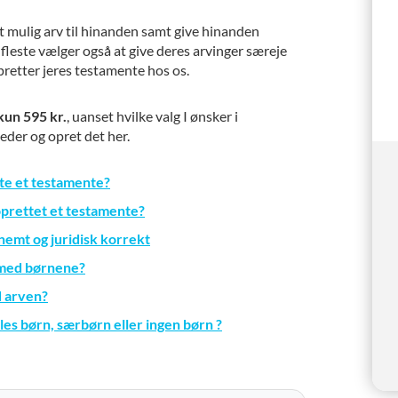
 mulig arv til hinanden samt give hinanden
e fleste vælger også at give deres arvinger særeje
opretter jeres testamente hos os.
kun 595 kr.
, uanset hvilke valg I ønsker i
der og opret det her.
te et testamente?
 oprettet et testamente?
nemt og juridisk korrekt
o med børnene?
 arven?
lles børn, særbørn eller ingen børn ?