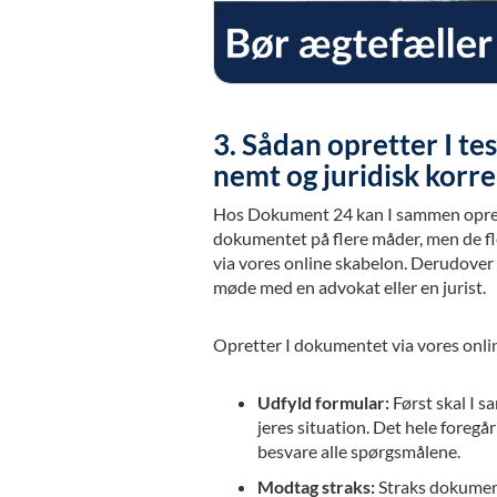
3. Sådan opretter I te
nemt og juridisk korre
Hos Dokument 24 kan I sammen oprett
dokumentet på flere måder, men de fle
via vores online skabelon. Derudover k
møde med en advokat eller en jurist.
Opretter I dokumentet via vores onli
Udfyld formular:
Først skal I s
jeres situation. Det hele foregår
besvare alle spørgsmålene.
Modtag straks:
Straks dokumente