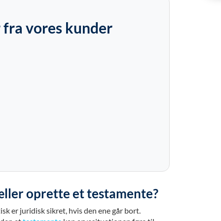
 fra vores kunder
æller oprette et testamente?
k er juridisk sikret, hvis den ene går bort.