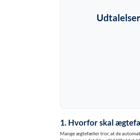
Udtalelser
1. Hvorfor skal ægtef
Mange ægtefæller tror, at de automatis