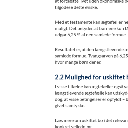
at fortsætte livet uden økonomiske b
tilgodese dette ønske.
Med et testamente kan ægtefæller ne
muligt. Det betyder, at børnene kun f
udgør 6,25 % af den samlede formue.
Resultatet er, at den længstlevende æ
samlede formue. Tvangsarven på 6,25 
hvor mange børn der er.
2.2 Mulighed for uskiftet
I visse tilfælde kan ægtefæller også væ
længstlevende ægtefælle kan udskyde 
dog, at visse betingelser er opfyldt – b
givet samtykke.
Læs mere om uskiftet bo i det relevante
konkret vejledning.