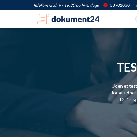
Telefontid kl. 9 - 16:30 på hverdage
53701030
TE
Uden et test
for at udbet
12-15 spø