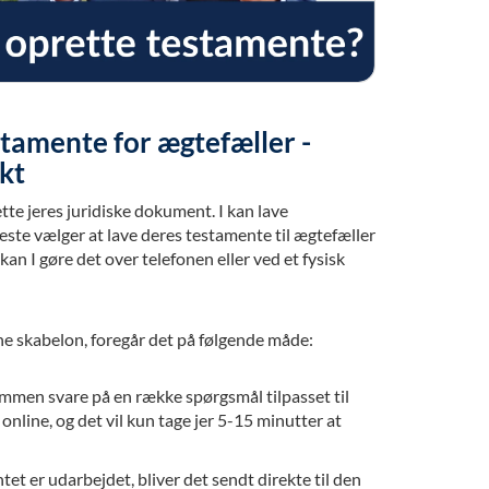
stamente for ægtefæller -
kt
e jeres juridiske dokument. I kan lave
ste vælger at lave deres testamente til ægtefæller
an I gøre det over telefonen eller ved et fysisk
ne skabelon, foregår det på følgende måde:
ammen svare på en række spørgsmål tilpasset til
 online, og det vil kun tage jer 5-15 minutter at
t er udarbejdet, bliver det sendt direkte til den