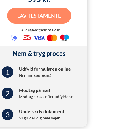
LAV TESTAMENTE
Du betaler først til sidst
Nem & tryg proces
Udfyld formularen online
1
Nemme spørgsmål
Modtag på mail
2
Modtag straks efter udfyldelse
Underskriv dokument
3
Vi guider dig hele vejen