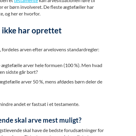
Uden et
testamente
kan arvesituationen føre til
 er børn involveret. De fleste ægtefæller har
e, og her er hvorfor.
I ikke har oprettet
, fordeles arven efter arvelovens standardregler:
ægtefælle arver hele formuen (100 %). Men hvad
en sidste går bort?
gtefælle arver 50 %, mens afdødes børn deler de
ndre andet er fastsat i et testamente.
vende skal arve mest muligt?
gstlevende skal have de bedste forudsætninger for