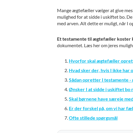
Mange ægtefæller vælger at give mest
mulighed for at sidde i uskiftet bo. D
med arven. Alt dette er muligt, når I 
Et testamente til ægtefæller koster 
dokumentet. Læs her om jeres mulighe
Hvorfor skal ægtefæller opret
Hvad sker der, hvis I ikke har
Sådan opretter I testamente - 
Ønsker I at sidde i uskiftet b
Skal børnene have særeje med
Er der forskel på, om vi har fæ
Ofte stillede spørgsmål