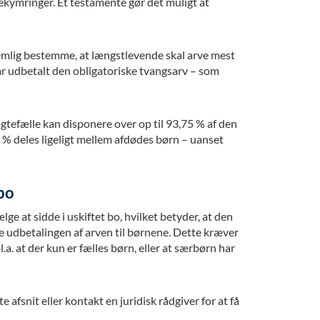
ekymringer. Et testamente gør det muligt at
mlig bestemme, at længstlevende skal arve mest
år udbetalt den obligatoriske tvangsarv – som
gtefælle kan disponere over op til 93,75 % af den
% deles ligeligt mellem afdødes børn – uanset
 bo
lge at sidde i uskiftet bo, hvilket betyder, at den
udbetalingen af arven til børnene. Dette kræver
l.a. at der kun er fælles børn, eller at særbørn har
 afsnit eller kontakt en juridisk rådgiver for at få