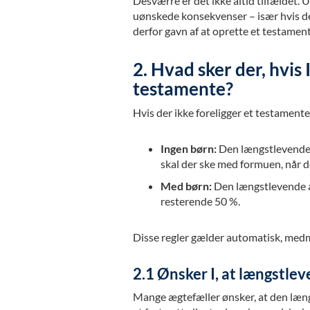
Desværre er det ikke altid tilfældet. 
uønskede konsekvenser – især hvis der
derfor gavn af at oprette et testament
2. Hvad sker der, hvis 
testamente?
Hvis der ikke foreligger et testamente
Ingen børn:
Den længstlevende 
skal der ske med formuen, når d
Med børn:
Den længstlevende æ
resterende 50 %.
Disse regler gælder automatisk, medmi
2.1 Ønsker I, at længstle
Mange ægtefæller ønsker, at den læn