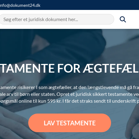
info@dokument24.dk
STAMENTE FOR ÆGTEFÆL
amente risikerer I som ægtefæller, at den længstlevende må gå fr
ale arv til børn eller staten. Opret et juridisk sikkert testamente ve
rgsmål online til kun 595 kr. I får det straks sendt til underskrift p
LAV TESTAMENTE