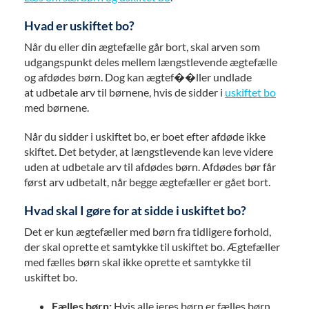
Hvad er uskiftet bo?
Når du eller din ægtefælle går bort, skal arven som
udgangspunkt deles mellem længstlevende ægtefælle
og afdødes børn. Dog kan ægtef��ller undlade
at udbetale arv til børnene, hvis de sidder i
uskiftet bo
med børnene.
Når du sidder i uskiftet bo, er boet efter afdøde ikke
skiftet. Det betyder, at længstlevende kan leve videre
uden at udbetale arv til afdødes børn. Afdødes bør får
først arv udbetalt, når begge ægtefæller er gået bort.
Hvad skal I gøre for at sidde i uskiftet bo?
Det er kun ægtefæller med børn fra tidligere forhold,
der skal oprette et samtykke til uskiftet bo. Ægtefæller
med fælles børn skal ikke oprette et samtykke til
uskiftet bo.
Fælles børn:
Hvis alle jeres børn er fælles børn,