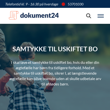
Telefontid kl. 9 - 16:30 på hverdage
53701030
Søg
Vis
SAMTYKKE TIL USKIFTET BO
I skal lave et samtykke til uskiftet bo, hvis du eller din
ægtefælle har børn fra tidligere forhold. Med et
samtykke til uskiftet bo, sikrer I, at længstlevende
ægtefælle kan blive boende uden at skulle udbetale arv
til afdødes børn.