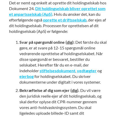
Det er nemt og enkelt at oprette dit holdingselskab hos
Dokument 24.
Dit holdingselskab bliver oprettet som
et anpartsselskab (ApS)
. Hvis du ønsker det, kan du
efterfølgende også
oprette et driftsselskab
, der ejes af
dit holdingselskab. Processen for oprettelsen af dit
holdingselskab (ApS) er følgende:
Svar på spørgsmål online (
dig
):
Det første du skal
gøre, er at svare på 12-15 spørgsmål online
vedrørende oprettelse af holdingselskabet. Når
disse spørgsmål er besvaret, bestiller du
selskabet. Herefter får du en e-mail, der
indeholder
stiftelsesdokument
,
vedtægter
og
ejerbog
for holdingselskabet. Du skriver
dokumenterne under digitalt i vores systemer.
Bekræftelse af dig som ejer (
dig
).
Du vil være
den juridisk reelle ejer af dit holdingselskab, og
skal derfor oplyse dit CPR-nummer gennem
vores anti-hvidvaskningssystem. Du skal
ligeledes uploade billede-ID samt dit