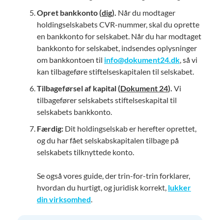
Opret bankkonto (
dig
)
.
Når du modtager
holdingselskabets CVR-nummer, skal du oprette
en bankkonto for selskabet. Når du har modtaget
bankkonto for selskabet, indsendes oplysninger
om bankkontoen til
info@dokument24.dk
, så vi
kan tilbageføre stiftelseskapitalen til selskabet.
Tilbageførsel af kapital (
Dokument 24
).
Vi
tilbagefører selskabets stiftelseskapital til
selskabets bankkonto.
Færdig:
Dit holdingselskab er herefter oprettet,
og du har fået selskabskapitalen tilbage på
selskabets tilknyttede konto.
Se også vores guide, der trin-for-trin forklarer,
hvordan du hurtigt, og juridisk korrekt,
lukker
din virksomhed
.