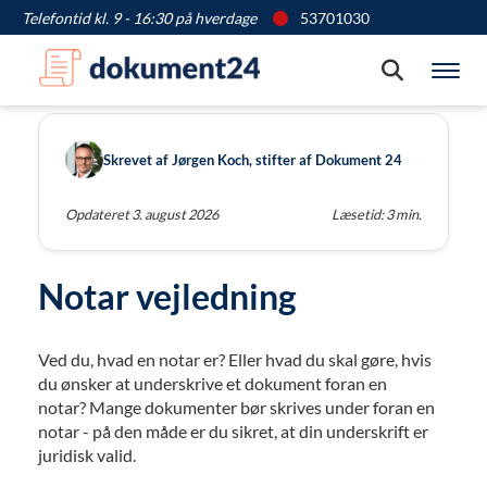
Telefontid kl. 9 - 16:30 på hverdage
53701030
Søg
/
/
/
Vis
Dokument 24
Artikler
Info
Hvad er en notar?
Skrevet af Jørgen Koch, stifter af Dokument 24
Opdateret 3. august 2026
Læsetid: 3 min.
Notar vejledning
Ved du, hvad en notar er? Eller hvad du skal gøre, hvis
du ønsker at underskrive et dokument foran en
notar? Mange dokumenter bør skrives under foran en
notar - på den måde er du sikret, at din underskrift er
juridisk valid.