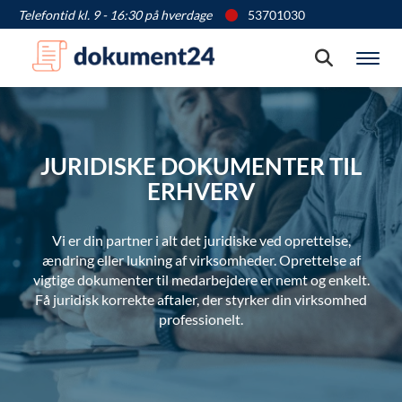
Telefontid kl. 9 - 16:30 på hverdage
53701030
Søg
Vis
JURIDISKE DOKUMENTER TIL
ERHVERV
Vi er din partner i alt det juridiske ved oprettelse,
ændring eller lukning af virksomheder. Oprettelse af
vigtige dokumenter til medarbejdere er nemt og enkelt.
Få juridisk korrekte aftaler, der styrker din virksomhed
professionelt.