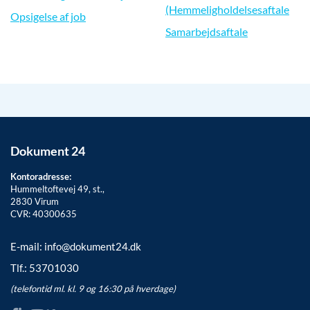
(Hemmeligholdelsesaftale
Opsigelse af job
Samarbejdsaftale
Dokument 24
Kontoradresse:
Hummeltoftevej 49, st.,
2830
Virum
CVR: 40300635
E-mail:
info@dokument24.dk
Tlf.:
53701030
(telefontid ml. kl. 9 og 16:30 på hverdage)