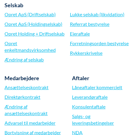
Selskab
Opret ApS (Driftselskab)
Lukke selskab (likvidation)
Opret ApS (Holdingselskab)
Referrat bestyrelse
Opret Holding + Driftselskab
Ejeraftale
Opret
Forretningsorden bestyrelse
enkeltmandsvirksomhed
Rykkerskrivelse
Ændring af selskab
Medarbejdere
Aftaler
Ansættelseskontrakt
Låneaftaler kommercielt
Direktørkontrakt
Leverandøraftale
Ændring af
Konsulentaftale
ansættelseskontrakt
Salgs- og
Advarsel til medarbejder
leveringsbetingelser
Bortvisning af medarbejder
NDA