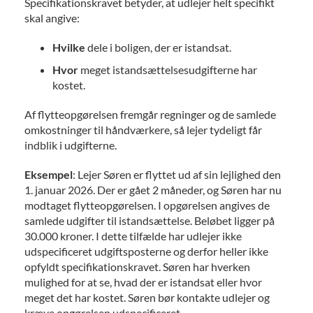
Specifikationskravet betyder, at udlejer helt specifikt
skal angive:
Hvilke
dele i boligen, der er istandsat.
Hvor
meget istandsættelsesudgifterne har
kostet.
Af flytteopgørelsen fremgår regninger og de samlede
omkostninger til håndværkere, så lejer tydeligt får
indblik i udgifterne.
Eksempel
: Lejer Søren er flyttet ud af sin lejlighed den
1. januar 2026. Der er gået 2 måneder, og Søren har nu
modtaget flytteopgørelsen. I opgørelsen angives de
samlede udgifter til istandsættelse. Beløbet ligger på
30.000 kroner. I dette tilfælde har udlejer ikke
udspecificeret udgiftsposterne og derfor heller ikke
opfyldt specifikationskravet. Søren har hverken
mulighed for at se, hvad der er istandsat eller hvor
meget det har kostet. Søren bør kontakte udlejer og
kræve opgørelsen udspecificeret.