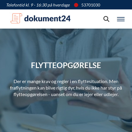
Telefontid kl. 9 - 16:30 på hverdage
53701030
Søg
Vis
FLYTTEOPGØRELSE
Der er mange krav og regler i en flyttesituation. Men
fraflytningen kan blive rigtig dyr, hvis du ikke har styr på
flytteopgørelsen - uanset om du er lejer eller udlejer.