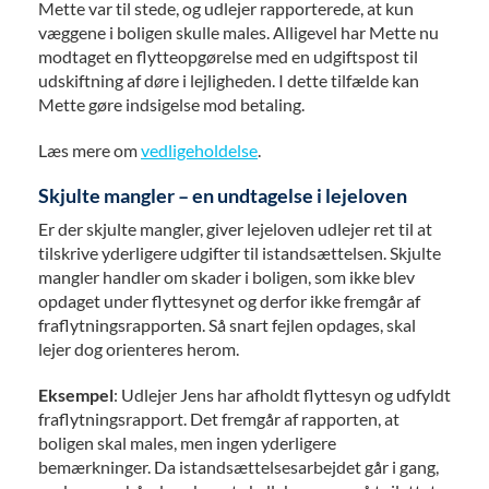
Mette var til stede, og udlejer rapporterede, at kun
væggene i boligen skulle males. Alligevel har Mette nu
modtaget en flytteopgørelse med en udgiftspost til
udskiftning af døre i lejligheden. I dette tilfælde kan
Mette gøre indsigelse mod betaling.
Læs mere om
vedligeholdelse
.
Skjulte mangler – en undtagelse i lejeloven
Er der skjulte mangler, giver lejeloven udlejer ret til at
tilskrive yderligere udgifter til istandsættelsen. Skjulte
mangler handler om skader i boligen, som ikke blev
opdaget under flyttesynet og derfor ikke fremgår af
fraflytningsrapporten. Så snart fejlen opdages, skal
lejer dog orienteres herom.
Eksempel
: Udlejer Jens har afholdt flyttesyn og udfyldt
fraflytningsrapport. Det fremgår af rapporten, at
boligen skal males, men ingen yderligere
bemærkninger. Da istandsættelsesarbejdet går i gang,