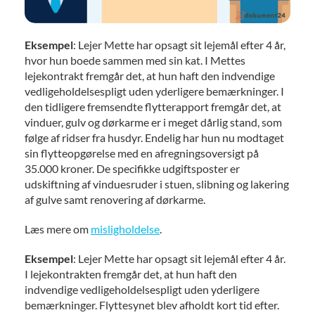
Eksempel
: Lejer Mette har opsagt sit lejemål efter 4 år,
hvor hun boede sammen med sin kat. I Mettes
lejekontrakt fremgår det, at hun haft den indvendige
vedligeholdelsespligt uden yderligere bemærkninger. I
den tidligere fremsendte flytterapport fremgår det, at
vinduer, gulv og dørkarme er i meget dårlig stand, som
følge af ridser fra husdyr. Endelig har hun nu modtaget
sin flytteopgørelse med en afregningsoversigt på
35.000 kroner. De specifikke udgiftsposter er
udskiftning af vinduesruder i stuen, slibning og lakering
af gulve samt renovering af dørkarme.
Læs mere om
misligholdelse
.
Eksempel
: Lejer Mette har opsagt sit lejemål efter 4 år.
I lejekontrakten fremgår det, at hun haft den
indvendige vedligeholdelsespligt uden yderligere
bemærkninger. Flyttesynet blev afholdt kort tid efter.