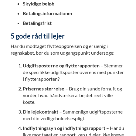
Skyldige beløb
Betalingsinformationer
Betalingsfrist
5 gode råd til lejer
Har du modtaget flytteopgørelsen og er uenig i
regnskabet, bør du som udgangspunkt undersøge:
Udgiftsposterne og flytterapporten
– Stemmer
de specifikke udgiftsposter overens med punkter
i flytterapporten?
Prisernes størrelse
– Brug din sunde fornuft og
vurdér, hvad håndværkerarbejdet reelt ville
koste.
Din lejekontrakt
– Sammenlign udgiftsposterne
med din vedligeholdelsespligt.
Indflytningssyn og indflytningsrapport
– Har du
ikke modtaget en rapport, kan udlejer ikke kræve