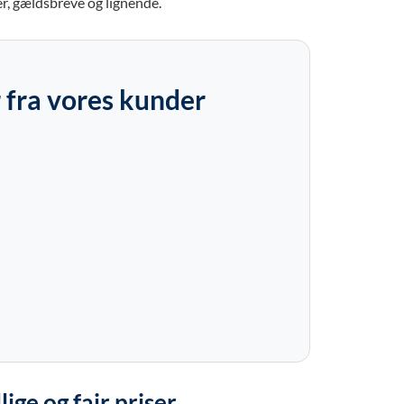
er, gældsbreve og lignende.
 fra vores kunder
llige og fair priser