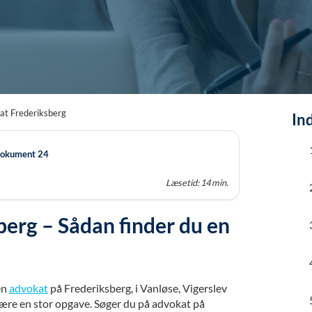
at Frederiksberg
In
 Dokument 24
Læsetid: 14 min.
erg – Sådan finder du en
en
advokat
på Frederiksberg, i Vanløse, Vigerslev
være en stor opgave. Søger du på advokat på