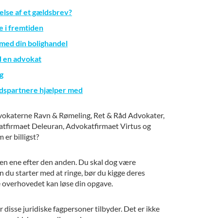
delse af et gældsbrev?
e i fremtiden
 med din bolighandel
 en advokat
lg
jdspartnere hjælper med
dvokaterne Ravn & Rømeling, Ret & Råd Advokater,
atfirmaet Deleuran, Advokatfirmaet Virtus og
er billigst?
 den ene efter den anden. Du skal dog være
den du starter med at ringe, bør du kigge deres
 overhovedet kan løse din opgave.
r disse juridiske fagpersoner tilbyder. Det er ikke