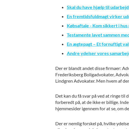
Skal du have hjælp til udarbej
En fremtidsfuldmagt virker ud
Købsaftale - Kom sikkert i hus
Testamente lavet sammen med
En ægtepagt – Et fornuftigt va
Andre ydelser vores samarbe
Der er blandt andet disse firmaer: A
Frederiksberg Boligadvokater, Advok
Lindgren Advokater. Men hvem af dem 
Det kan du få svar på ved at ringe til
forberedt på, at de ikke er billige. In
hjemmesider igennem for at se, om de
Der er nemlig forskel på, hvilke ydelse