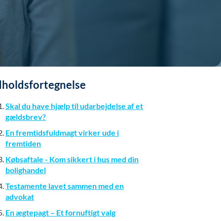
dholdsfortegnelse
Skal du have hjælp til udarbejdelse af et
gældsbrev?
En fremtidsfuldmagt virker ude i
fremtiden
Købsaftale - Kom sikkert i hus med din
bolighandel
Testamente lavet sammen med en
advokat
En ægtepagt – Et fornuftigt valg