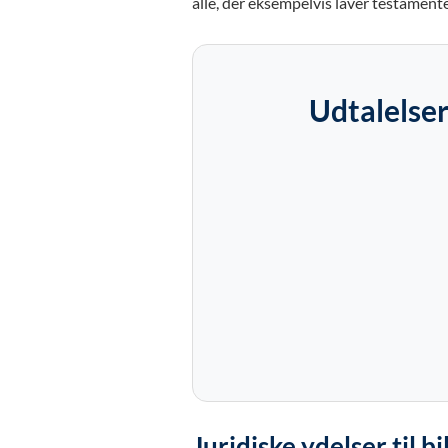
alle, der eksempelvis laver testament
Udtalelser
Juridiske ydelser til bi