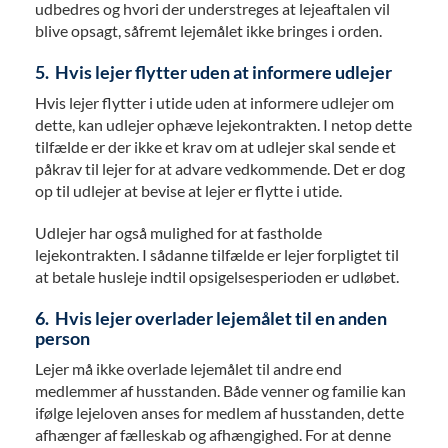
udbedres og hvori der understreges at lejeaftalen vil
blive opsagt, såfremt lejemålet ikke bringes i orden.
5. Hvis lejer flytter uden at informere udlejer
Hvis lejer flytter i utide uden at informere udlejer om
dette, kan udlejer ophæve lejekontrakten. I netop dette
tilfælde er der ikke et krav om at udlejer skal sende et
påkrav til lejer for at advare vedkommende. Det er dog
op til udlejer at bevise at lejer er flytte i utide.
Udlejer har også mulighed for at fastholde
lejekontrakten. I sådanne tilfælde er lejer forpligtet til
at betale husleje indtil opsigelsesperioden er udløbet.
6. Hvis lejer overlader lejemålet til en anden
person
Lejer må ikke overlade lejemålet til andre end
medlemmer af husstanden. Både venner og familie kan
ifølge lejeloven anses for medlem af husstanden, dette
afhænger af fælleskab og afhængighed. For at denne