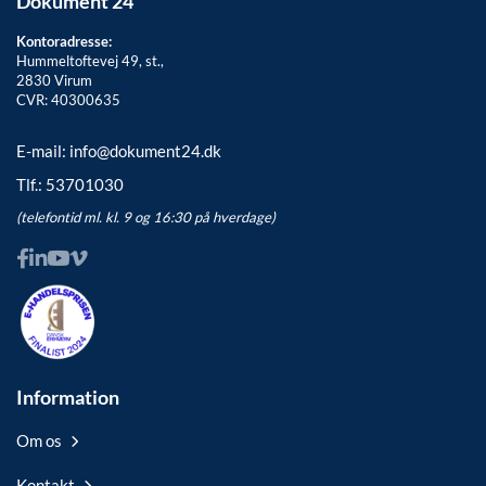
Dokument 24
Kontoradresse:
Hummeltoftevej 49, st.,
2830
Virum
CVR: 40300635
E-mail:
info@dokument24.dk
Tlf.:
53701030
(telefontid ml. kl. 9 og 16:30 på hverdage)
Information
Om os
Kontakt