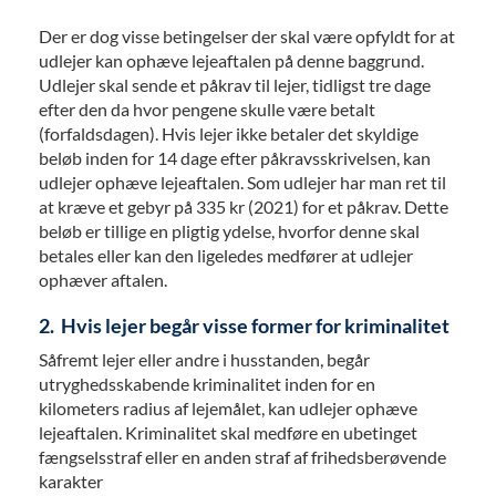
Der er dog visse betingelser der skal være opfyldt for at
udlejer kan ophæve lejeaftalen på denne baggrund.
Udlejer skal sende et påkrav til lejer, tidligst tre dage
efter den da hvor pengene skulle være betalt
(forfaldsdagen). Hvis lejer ikke betaler det skyldige
beløb inden for 14 dage efter påkravsskrivelsen, kan
udlejer ophæve lejeaftalen. Som udlejer har man ret til
at kræve et gebyr på 335 kr (2021) for et påkrav. Dette
beløb er tillige en pligtig ydelse, hvorfor denne skal
betales eller kan den ligeledes medfører at udlejer
ophæver aftalen.
2. Hvis lejer begår visse former for kriminalitet
Såfremt lejer eller andre i husstanden, begår
utryghedsskabende kriminalitet inden for en
kilometers radius af lejemålet, kan udlejer ophæve
lejeaftalen. Kriminalitet skal medføre en ubetinget
fængselsstraf eller en anden straf af frihedsberøvende
karakter