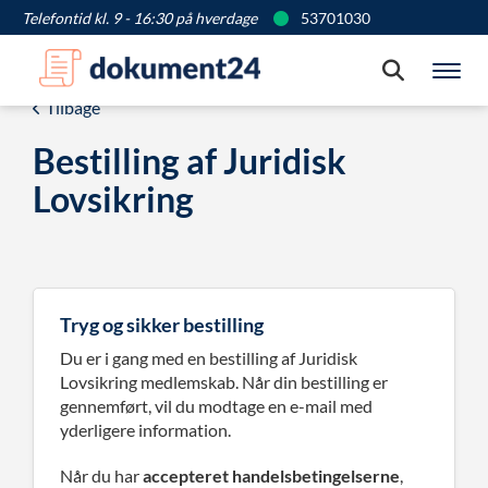
Telefontid kl. 9 - 16:30 på hverdage
53701030
Søg
Vis
Tilbage
Bestilling af Juridisk
Lovsikring
Tryg og sikker bestilling
Du er i gang med en bestilling af Juridisk
Lovsikring medlemskab. Når din bestilling er
gennemført, vil du modtage en e-mail med
yderligere information.
Når du har
accepteret handelsbetingelserne
,