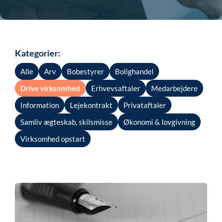
Kategorier:
Alle
Arv
Bobestyrer
Bolighandel
Drive virksomhed
Erhvevsaftaler
Medarbejdere
Information
Lejekontrakt
Privataftaler
Samliv ægteskab, skilsmisse
Økonomi & lovgivning
Virksomhed opstart