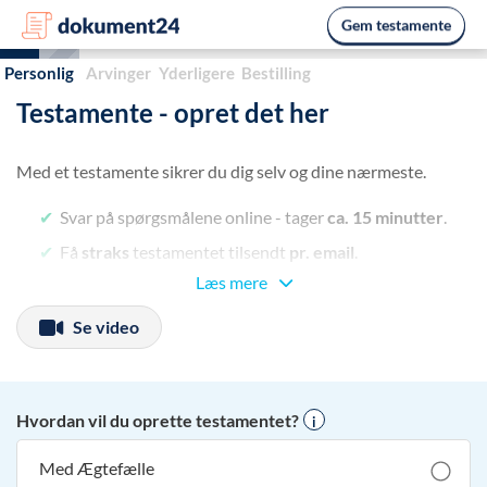
Gem testamente
Personlig
Arvinger
Yderligere
Bestilling
Testamente - opret det her
Med et testamente sikrer du dig selv og dine nærmeste.
Svar på spørgsmålene online - tager
ca. 15 minutter
.
Få
straks
testamentet tilsendt
pr. email
.
Læs mere
Skriv testamentet under
- læs hvordan ved at trykke
her.
i
Se video
Husk at gemme testamentet undervejs ved at trykke
"
Gem testamente
" i højre hjørne.
Det er gratis at udfylde oprettelsen. Du betaler kun 595 kr.,
Hvordan vil du oprette testamentet?
i
hvis du bestiller testamentet.
Med Ægtefælle
Tryk nu
"Videre til næste valg"
for at komme i gang.