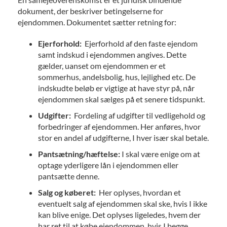
dokument, der beskriver betingelserne for
ejendommen. Dokumentet sætter retning for:
Ejerforhold:
Ejerforhold af den faste ejendom
samt indskud i ejendommen angives. Dette
gælder, uanset om ejendommen er et
sommerhus, andelsbolig, hus, lejlighed etc. De
indskudte beløb er vigtige at have styr på, når
ejendommen skal sælges på et senere tidspunkt.
Udgifter:
Fordeling af udgifter til vedligehold og
forbedringer af ejendommen. Her anføres, hvor
stor en andel af udgifterne, I hver især skal betale.
Pantsætning/hæftelse:
I skal være enige om at
optage yderligere lån i ejendommen eller
pantsætte denne.
Salg og køberet:
Her oplyses, hvordan et
eventuelt salg af ejendommen skal ske, hvis I ikke
kan blive enige. Det oplyses ligeledes, hvem der
har ret til at købe ejendommen, hvis I begge