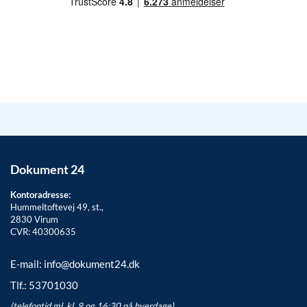
Dokument 24
Kontoradresse:
Hummeltoftevej 49, st.,
2830
Virum
CVR: 40300635
E-mail:
info@dokument24.dk
Tlf.:
53701030
(telefontid ml. kl. 9 og 16:30 på hverdage)