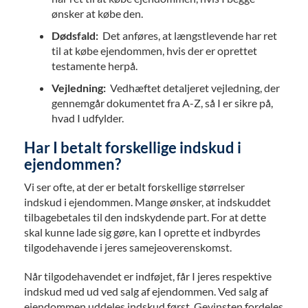
ønsker at købe den.
Dødsfald:
Det anføres, at længstlevende har ret
til at købe ejendommen, hvis der er oprettet
testamente herpå.
Vejledning:
Vedhæftet detaljeret vejledning, der
gennemgår dokumentet fra A-Z, så I er sikre på,
hvad I udfylder.
Har I betalt forskellige indskud i
ejendommen?
Vi ser ofte, at der er betalt forskellige størrelser
indskud i ejendommen. Mange ønsker, at indskuddet
tilbagebetales til den indskydende part. For at dette
skal kunne lade sig gøre, kan I oprette et indbyrdes
tilgodehavende i jeres samejeoverenskomst.
Når tilgodehavendet er indføjet, får I jeres respektive
indskud med ud ved salg af ejendommen. Ved salg af
ejendommen uddeles indskud først. Gevinsten fordeles