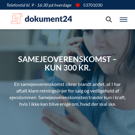
Telefontid kl. 9 - 16:30 på hverdage
53701030
Søg
Vis
SAMEJEOVERENSKOMST –
KUN 300 KR.
En samejeoverenskomst sikrer blandt andet, at I har
aftalt klare retningslinjer for salg og vedligehold af
ejendommen. Samejeoverenskomsten træder kun i kraft,
hvis I ikke kan blive enige om, hvad der skal ske.