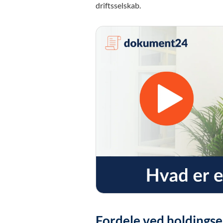
driftsselskab.
Fordele ved holdingse