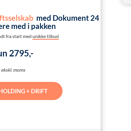
iftsselskab
med Dokument 24
mere med i pakken
odt fra start med
unikke tilbud
un 2795,-
ekskl. moms
HOLDING + DRIFT