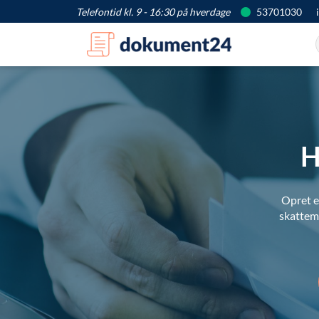
Telefontid kl. 9 - 16:30 på hverdage
53701030
H
Opret e
skattemæ