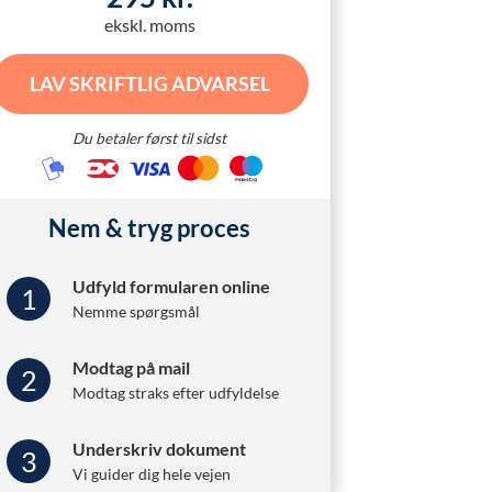
ekskl. moms
LAV SKRIFTLIG ADVARSEL
Du betaler først til sidst
Nem & tryg proces
Udfyld formularen online
1
Nemme spørgsmål
Modtag på mail
2
Modtag straks efter udfyldelse
Underskriv dokument
3
Vi guider dig hele vejen