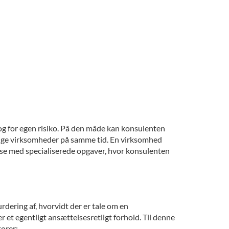
og for egen risiko. På den måde kan konsulenten
lige virksomheder på samme tid. En virksomhed
lse med specialiserede opgaver, hvor konsulenten
urdering af, hvorvidt der er tale om en
er et egentligt ansættelsesretligt forhold. Til denne
torer: