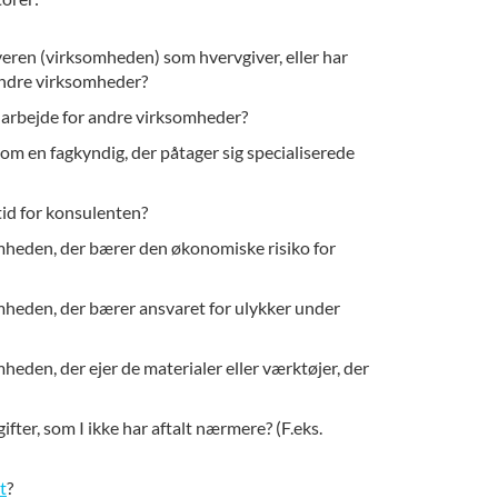
eren (virksomheden) som hvervgiver, eller har
andre virksomheder?
at arbejde for andre virksomheder?
m en fagkyndig, der påtager sig specialiserede
tid for konsulenten?
omheden, der bærer den økonomiske risiko for
mheden, der bærer ansvaret for ulykker under
heden, der ejer de materialer eller værktøjer, der
fter, som I ikke har aftalt nærmere? (F.eks.
t
?