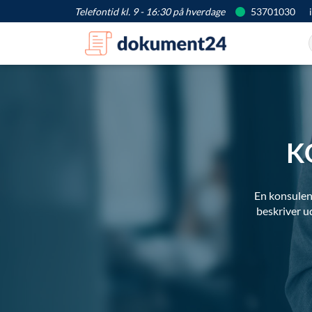
Telefontid kl. 9 - 16:30 på hverdage
53701030
K
En konsulent
beskriver ud