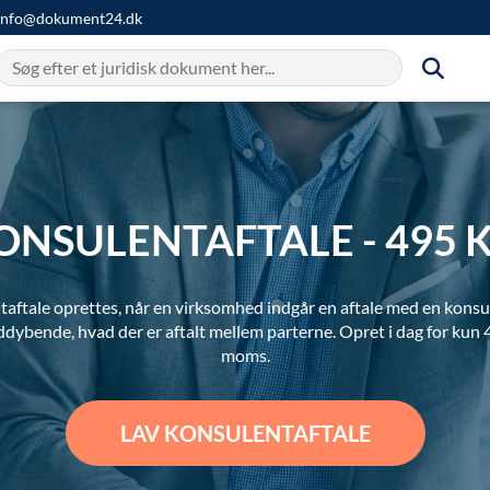
info@dokument24.dk
ONSULENTAFTALE - 495 K
aftale oprettes, når en virksomhed indgår en aftale med en konsu
dybende, hvad der er aftalt mellem parterne. Opret i dag for kun 4
moms.
LAV KONSULENTAFTALE