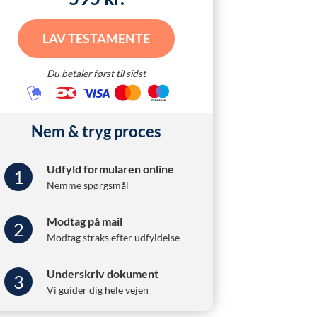
LAV TESTAMENTE
Du betaler først til sidst
Nem & tryg proces
Udfyld formularen online
1
Nemme spørgsmål
Modtag på mail
2
Modtag straks efter udfyldelse
Underskriv dokument
3
Vi guider dig hele vejen