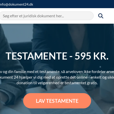
info@dokument24.dk
TESTAMENTE -
595 KR.
lv og din familie med et testamente, så arveloven ikke fordeler arve
ument 24 hjælper vi dig med at oprette det online - enkelt og sikk
donation til velgørenhed er testamentet gratis.
LAV TESTAMENTE