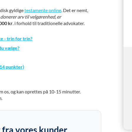
disk gyldige
testamente online
. Det er nemt,
donerer arv til velgørenhed, er
000 kr
. i forhold til traditionelle advokater.
- trin for trin?
du vælge?
(14 punkter)
m os, og kan oprettes på 10-15 minutter.
n.
 fra vores kunder